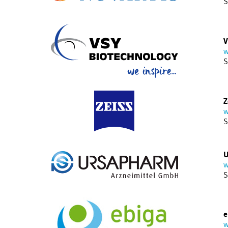
S
V
w
S
Z
w
S
U
w
S
e
w