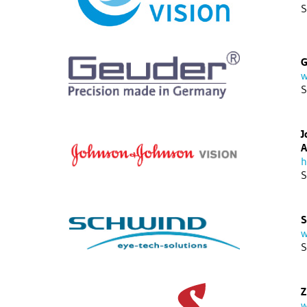
S
G
w
S
J
h
S
S
w
S
Z
w