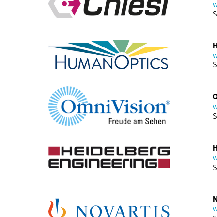
w
S
H
w
S
O
w
S
H
w
S
N
w