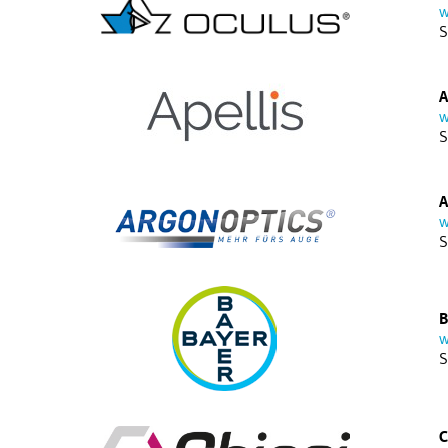
w
S
A
w
S
A
w
S
B
w
S
C